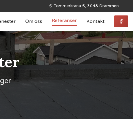
Tømmerkrana 5, 3048 Drammen
Referanser
enester
Om oss
Kontakt
ter
nger