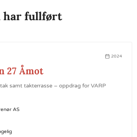
 har fullført
2024
n 27 Åmot
v tak samt takterrasse – oppdrag for VARP
renør AS
ngelig