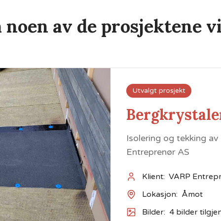
å noen av de prosjektene vi
Utvalgt prosjekt
Bergkrystale
Isolering og tekking a
Entreprenør AS
Klient:
VARP Entrep
Lokasjon:
Åmot
Bilder:
4
bilder tilgje