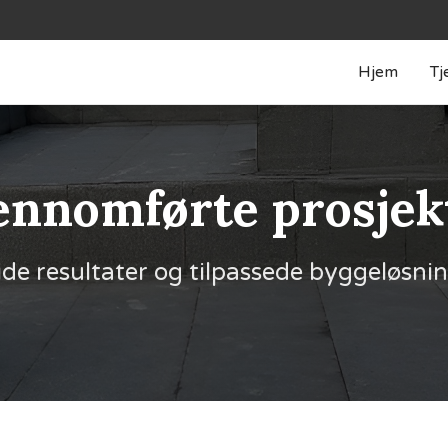
Hjem
Tj
ennomførte prosjek
ide resultater og tilpassede byggeløsni