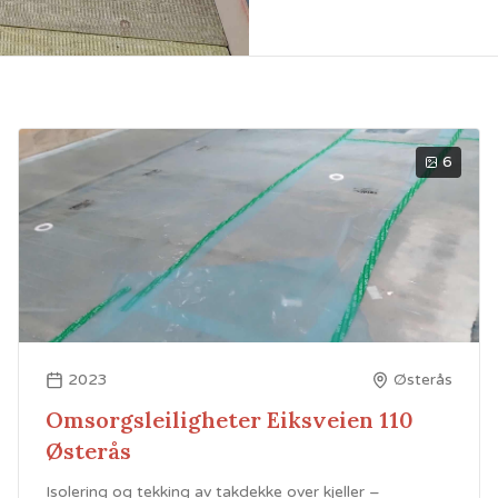
6
2023
Østerås
Omsorgsleiligheter Eiksveien 110
Østerås
Isolering og tekking av takdekke over kjeller –