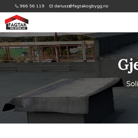
966 56 119
dariusz@fagtakogbygg.no
Gj
Sol